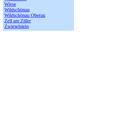
Wiese
Wildschönau
Wildschönau Oberau
Zell am Ziller
Zwieselstein