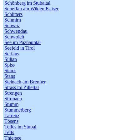
Schönberg im Stubaital
Scheffau am Wilden Kaiser
Schlitters
Schmirn
Schwaz
Schwendau
Schwoich
See im Paznauntal
Seefeld in Tirol
Serfaus
Sillian
Spiss
Stams
Stans
Steinach am Brenner
Strass im Zillertal
Strengen
Stronach
Stumm
Stummerberg
Tarrenz
Tösens
Telfes im Stubai
Telfs
Thiersee