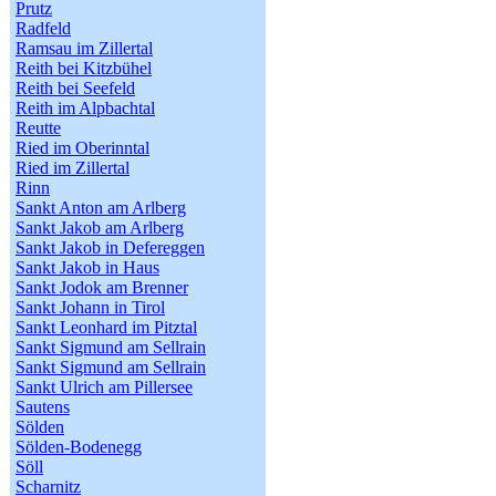
Prutz
Radfeld
Ramsau im Zillertal
Reith bei Kitzbühel
Reith bei Seefeld
Reith im Alpbachtal
Reutte
Ried im Oberinntal
Ried im Zillertal
Rinn
Sankt Anton am Arlberg
Sankt Jakob am Arlberg
Sankt Jakob in Defereggen
Sankt Jakob in Haus
Sankt Jodok am Brenner
Sankt Johann in Tirol
Sankt Leonhard im Pitztal
Sankt Sigmund am Sellrain
Sankt Sigmund am Sellrain
Sankt Ulrich am Pillersee
Sautens
Sölden
Sölden-Bodenegg
Söll
Scharnitz