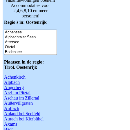
vakantiewoningen boeken!
Accommodaties voor
2,4,6,8,10 en meer
personen!
Regio's in: Oostenrijk
Plaatsen in de regio:
Tirol, Oostenrijk
Achenkirch
Alpbach
Angerberg
Arzl im Pitztal
Aschau im Zillertal
Außervillgraten
Auffach
Auland bei Seelfeld
Aurach bei Kitzbühel
Axams
Bach