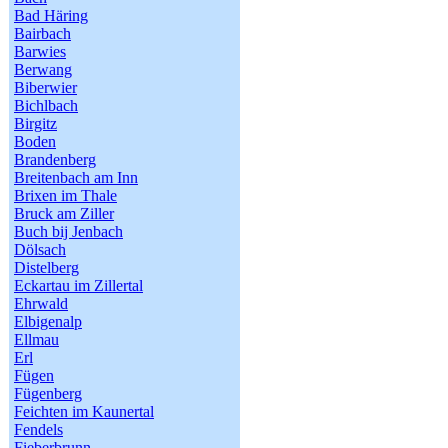
Bad Häring
Bairbach
Barwies
Berwang
Biberwier
Bichlbach
Birgitz
Boden
Brandenberg
Breitenbach am Inn
Brixen im Thale
Bruck am Ziller
Buch bij Jenbach
Dölsach
Distelberg
Eckartau im Zillertal
Ehrwald
Elbigenalp
Ellmau
Erl
Fügen
Fügenberg
Feichten im Kaunertal
Fendels
Fieberbrunn