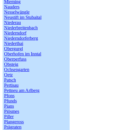
Mieming
Nauders
Nesselwängle
Neustift im Stubaital
Niederau
Niederbreitenbach
Niederndorf
Niederndorferberg
Niederthai
Obergurgl
Oberhofen im Inntal
Oberperfuss
Obsteig
Ochsengarten
Oetz
Patsch
Pertisau
Pettneu am Arlberg
Pfons
Pfunds
Pians
Piösmes
Piller
Plangeross
Prägraten