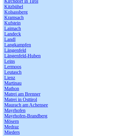
Kirchdorf in Tirol
Kitzbühel
Kolsassberg
Kramsach
Kufstein
Laimach
Landeck
Landl
Langkampfen
Längenfeld
Längenfeld-Huben
Leins
Lermoos
Leutasch
Lienz
Martinau
Mathon
Matrei am Brenner
Matrei in Osttirol
Maurach am Achensee
Mayrhofen
Mayrhofen-Brandberg
Mösern
Medraz
Mieders