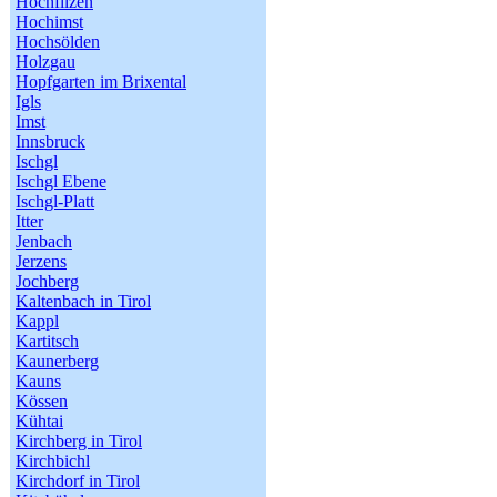
Hochfilzen
Hochimst
Hochsölden
Holzgau
Hopfgarten im Brixental
Igls
Imst
Innsbruck
Ischgl
Ischgl Ebene
Ischgl-Platt
Itter
Jenbach
Jerzens
Jochberg
Kaltenbach in Tirol
Kappl
Kartitsch
Kaunerberg
Kauns
Kössen
Kühtai
Kirchberg in Tirol
Kirchbichl
Kirchdorf in Tirol