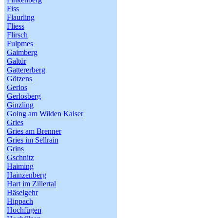
Fiss
Flaurling
Fliess
Flirsch
Fulpmes
Gaimberg
Galtür
Gattererberg
Götzens
Gerlos
Gerlosberg
Ginzling
Going am Wilden Kaiser
Gries
Gries am Brenner
Gries im Sellrain
Grins
Gschnitz
Haiming
Hainzenberg
Hart im Zillertal
Häselgehr
Hippach
Hochfügen