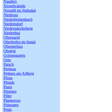
Nauders
Nesselwängle
Neustift im Stubaital
Niederau
Niederbreitenbach
Niederndorf
Niederndorferberg
Niederthai
Obergurgl
Oberhofen im Inntal
Oberperfuss
Obsteig
Ochsengarten
Oetz
Patsch
Pertisau
Pettneu am Arlberg
Pfons
Pfunds
Pians
Piösmes
Piller
Plangeross
Prägraten
Prutz