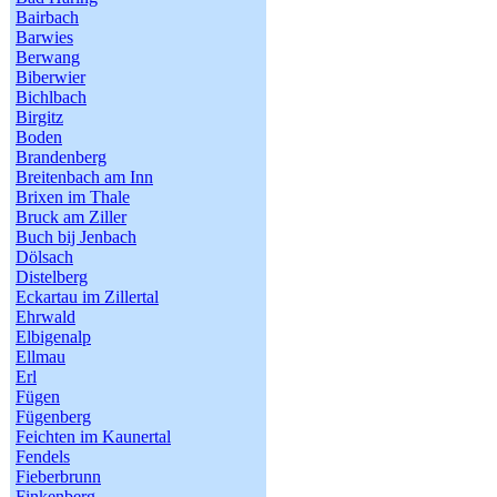
Bairbach
Barwies
Berwang
Biberwier
Bichlbach
Birgitz
Boden
Brandenberg
Breitenbach am Inn
Brixen im Thale
Bruck am Ziller
Buch bij Jenbach
Dölsach
Distelberg
Eckartau im Zillertal
Ehrwald
Elbigenalp
Ellmau
Erl
Fügen
Fügenberg
Feichten im Kaunertal
Fendels
Fieberbrunn
Finkenberg