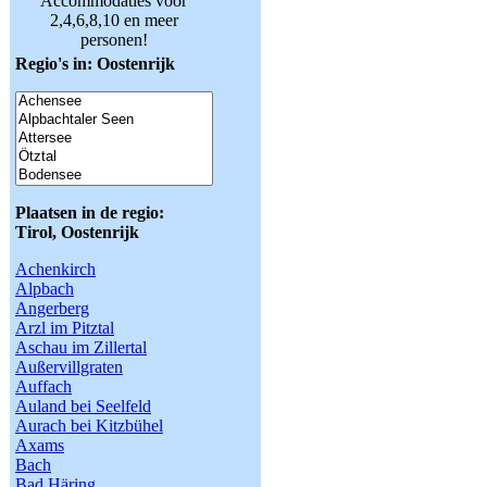
Accommodaties voor
2,4,6,8,10 en meer
personen!
Regio's in: Oostenrijk
Plaatsen in de regio:
Tirol, Oostenrijk
Achenkirch
Alpbach
Angerberg
Arzl im Pitztal
Aschau im Zillertal
Außervillgraten
Auffach
Auland bei Seelfeld
Aurach bei Kitzbühel
Axams
Bach
Bad Häring