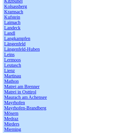
Kitzbühel
Kolsassberg
Kramsach
Kufstein
Laimach
Landeck
Landl
Langkampfen
Längenfeld
Längenfeld-Huben
Leins
Lermoos
Leutasch
Lienz
Martinau
Mathon
Matrei am Brenner
Matrei in Osttirol
Maurach am Achensee
Mayrhofen
Mayrhofen-Brandberg
Mösern
Medraz
Mieders
Mieming