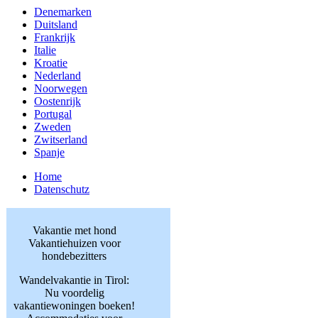
Denemarken
Duitsland
Frankrijk
Italie
Kroatie
Nederland
Noorwegen
Oostenrijk
Portugal
Zweden
Zwitserland
Spanje
Home
Datenschutz
Vakantie met hond
Vakantiehuizen voor
hondebezitters
Wandelvakantie in Tirol:
Nu voordelig
vakantiewoningen boeken!