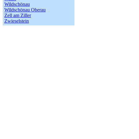
Wildschönau
Wildschönau Oberau
Zell am Ziller
Zwieselstein