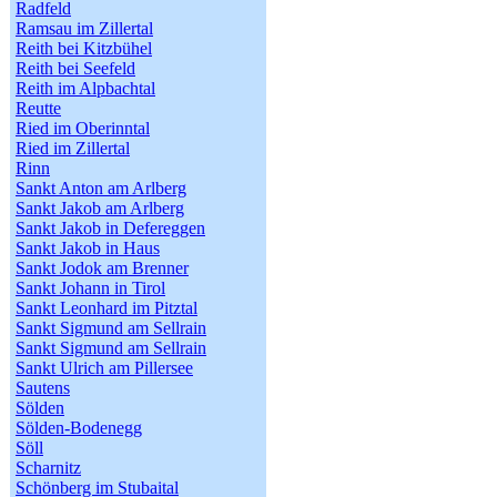
Radfeld
Ramsau im Zillertal
Reith bei Kitzbühel
Reith bei Seefeld
Reith im Alpbachtal
Reutte
Ried im Oberinntal
Ried im Zillertal
Rinn
Sankt Anton am Arlberg
Sankt Jakob am Arlberg
Sankt Jakob in Defereggen
Sankt Jakob in Haus
Sankt Jodok am Brenner
Sankt Johann in Tirol
Sankt Leonhard im Pitztal
Sankt Sigmund am Sellrain
Sankt Sigmund am Sellrain
Sankt Ulrich am Pillersee
Sautens
Sölden
Sölden-Bodenegg
Söll
Scharnitz
Schönberg im Stubaital