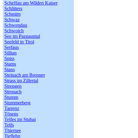
Scheffau am Wilden Kaiser
Schlitters
Schmirn
Schwaz
Schwendau
Schwoich
See im Paznauntal
Seefeld in Tirol
Serfaus
Sillian
Spiss
Stams
Stans
Steinach am Brenner
Strass im Zillertal
Strengen
Stronach
Stumm
Stummerberg
Tarrenz
Tösens
Telfes im Stubai
Telfs
Thiersee
Tieflehn