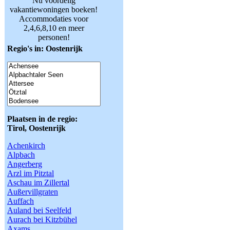
Nu voordelig
vakantiewoningen boeken!
Accommodaties voor
2,4,6,8,10 en meer
personen!
Regio's in: Oostenrijk
Plaatsen in de regio:
Tirol, Oostenrijk
Achenkirch
Alpbach
Angerberg
Arzl im Pitztal
Aschau im Zillertal
Außervillgraten
Auffach
Auland bei Seelfeld
Aurach bei Kitzbühel
Axams