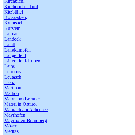
Kirchbichl
Kirchdorf in Tirol
Kitzbühel
Kolsassberg
Kramsach
Kufstein
Laimach
Landeck
Landl
Langkampfen
Längenfeld
Längenfeld-Huben
Leins
Lermoos
Leutasch
Lienz
Martinau
Mathon
Matrei am Brenner
Matrei in Osttirol
Maurach am Achensee
Mayrhofen
Mayrhofen-Brandberg
Mösern
Medraz