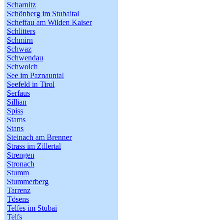
Scharnitz
Schönberg im Stubaital
Scheffau am Wilden Kaiser
Schlitters
Schmirn
Schwaz
Schwendau
Schwoich
See im Paznauntal
Seefeld in Tirol
Serfaus
Sillian
Spiss
Stams
Stans
Steinach am Brenner
Strass im Zillertal
Strengen
Stronach
Stumm
Stummerberg
Tarrenz
Tösens
Telfes im Stubai
Telfs