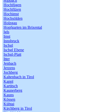
Hippach
Hochfügen
Hochfilzen
Hochimst
Hochsölden
Holzgau
Hopfgarten im Brixental
Igls
Imst
Innsbruck
Ischgl
Ischgl Ebene
Ischgl-Platt
Itter
Jenbach
Jerzens
Jochberg
Kaltenbach in Tirol
Kappl
Kartitsch
Kaunerberg
Kauns
Kössen
Kühtai
Kirchberg in Tirol