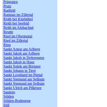
Prägraten
Prutz
Radfeld
Ramsau im Zillertal
Reith bei Kitzbühel
Reith bei Seefeld
Reith im Alpbachtal
Reutte
Ried im Oberinntal
Ried im Zillertal
Rinn
Sankt Anton am Arlberg
Sankt Jakob am Arlberg
Sankt Jakob in Defereggen
Sankt Jakob in Haus
Sankt Jodok am Brenner
Sankt Johann in Tirol
Sankt Leonhard im Pitztal
Sankt Sigmund am Sellrain
Sankt Sigmund am Sellrain
Sankt Ulrich am Pillersee
Sautens
Sölden
Sölden-Bodenegg
Söll