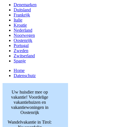
Denemarken
Duitsland
Frankrijk
Italie
Kroatie
Nederland
Noorwegen
Oostenrijk
Portugal
Zweden
Zwitserland
Spanje
Home
Datenschutz
Uw huisdier mee op
vakantie! Voordelige
vakantiehuizen en
vakantiewoningen in
Oostenrijk
Wandelvakantie in Tirol: