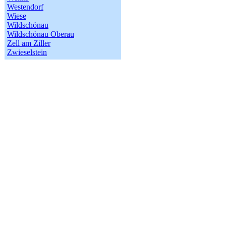
Westendorf
Wiese
Wildschönau
Wildschönau Oberau
Zell am Ziller
Zwieselstein