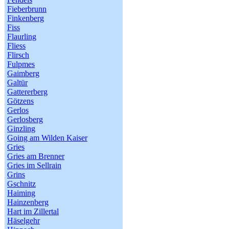
Fieberbrunn
Finkenberg
Fiss
Flaurling
Fliess
Flirsch
Fulpmes
Gaimberg
Galtür
Gattererberg
Götzens
Gerlos
Gerlosberg
Ginzling
Going am Wilden Kaiser
Gries
Gries am Brenner
Gries im Sellrain
Grins
Gschnitz
Haiming
Hainzenberg
Hart im Zillertal
Häselgehr