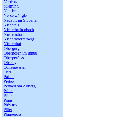
Mieders
Mieming
Nauders
Nesselwängle
Neustift im Stubaital
Niederau
Niederbreitenbach
Niederndorf
Niederndorferberg
Niederthai
Obergurgl
Oberhofen im Inntal
Oberperfuss
Obsteig
Ochsengarten
Oetz
Patsch
Pertisau
Pettneu am Arlberg
Pfons
Pfunds
Pians
Piösmes
Piller
Plangeross