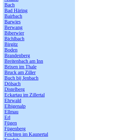
Bach
Bad Häring
Bairbach
Barwies
Berwang
Biberwier
Bichlbach
Birgitz
Boden
Brandenberg
Breitenbach am Inn
Brixen im Thale
Bruck am Ziller
Buch bij Jenbach
Dölsach
Distelberg
Eckartau im Zillertal
Ehrwald
Elbigenalp
Ellmau
Erl
Fügen
Fügenberg
Feichten im Kaunertal
Fendels