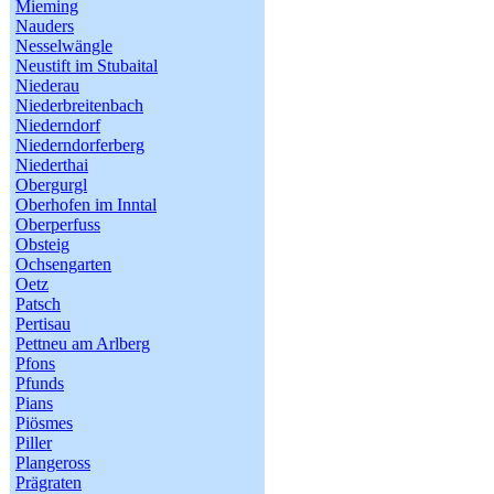
Mieming
Nauders
Nesselwängle
Neustift im Stubaital
Niederau
Niederbreitenbach
Niederndorf
Niederndorferberg
Niederthai
Obergurgl
Oberhofen im Inntal
Oberperfuss
Obsteig
Ochsengarten
Oetz
Patsch
Pertisau
Pettneu am Arlberg
Pfons
Pfunds
Pians
Piösmes
Piller
Plangeross
Prägraten