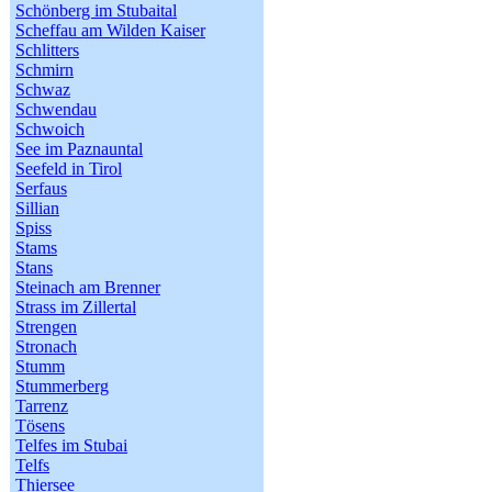
Schönberg im Stubaital
Scheffau am Wilden Kaiser
Schlitters
Schmirn
Schwaz
Schwendau
Schwoich
See im Paznauntal
Seefeld in Tirol
Serfaus
Sillian
Spiss
Stams
Stans
Steinach am Brenner
Strass im Zillertal
Strengen
Stronach
Stumm
Stummerberg
Tarrenz
Tösens
Telfes im Stubai
Telfs
Thiersee