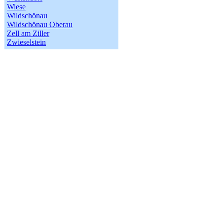
Wiese
Wildschönau
Wildschönau Oberau
Zell am Ziller
Zwieselstein