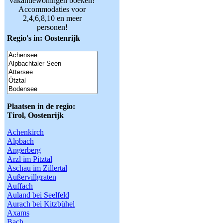
vakantiewoningen boeken!
Accommodaties voor
2,4,6,8,10 en meer
personen!
Regio's in: Oostenrijk
Plaatsen in de regio:
Tirol, Oostenrijk
Achenkirch
Alpbach
Angerberg
Arzl im Pitztal
Aschau im Zillertal
Außervillgraten
Auffach
Auland bei Seelfeld
Aurach bei Kitzbühel
Axams
Bach