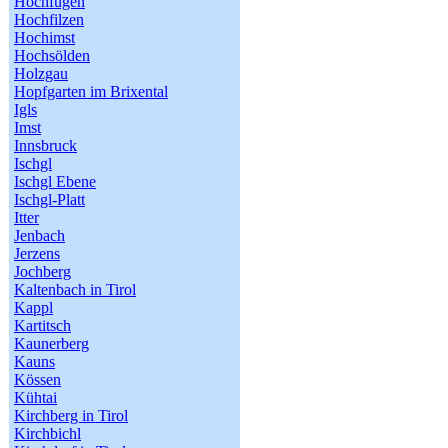
Hochfügen
Hochfilzen
Hochimst
Hochsölden
Holzgau
Hopfgarten im Brixental
Igls
Imst
Innsbruck
Ischgl
Ischgl Ebene
Ischgl-Platt
Itter
Jenbach
Jerzens
Jochberg
Kaltenbach in Tirol
Kappl
Kartitsch
Kaunerberg
Kauns
Kössen
Kühtai
Kirchberg in Tirol
Kirchbichl