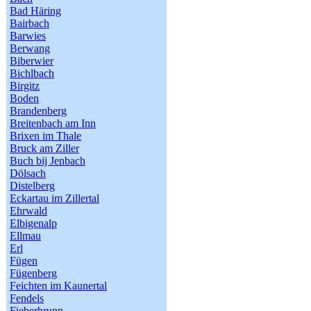
Bad Häring
Bairbach
Barwies
Berwang
Biberwier
Bichlbach
Birgitz
Boden
Brandenberg
Breitenbach am Inn
Brixen im Thale
Bruck am Ziller
Buch bij Jenbach
Dölsach
Distelberg
Eckartau im Zillertal
Ehrwald
Elbigenalp
Ellmau
Erl
Fügen
Fügenberg
Feichten im Kaunertal
Fendels
Fieberbrunn