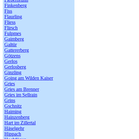
Finkenberg
Fiss
Flaurling
Fliess
Flirsch
Fulpmes
Gaimberg
Galtür
Gattererberg
Götzens
Gerlos
Gerlosberg
Ginzling
Going am Wilden Kaiser
Gries
Gries am Brenner
Gries im Sellrain
Grins
Gschnitz
Haiming
Hainzenberg
Hart im Zillertal
Häselgehr
Hippach