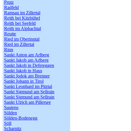
Prutz
Radfeld
Ramsau im Zillertal
Reith bei Kitzbühel
Reith bei Seefeld
Reith im Alpbachtal
Reutte
Ried im Oberinntal
Ried im Zillertal
Rinn
Sankt Anton am Arlberg
Sankt Jakob am Arlberg
Sankt Jakob in Defereggen
Sankt Jakob in Haus
Sankt Jodok am Brenner
Sankt Johann in Tirol
Sankt Leonhard im Pitztal
Sankt Sigmund am Sellrain
Sankt Sigmund am Sellrain
Sankt Ulrich am Pillersee
Sautens
Sölden
Sölden-Bodenegg
Söll
Scharnitz