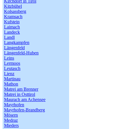
Kirchdorf in Tirol
Kitzbühel
Kolsassberg
Kramsach
Kufstein
Laimach
Landeck
Landl
Langkampfen
Längenfeld
Längenfeld-Huben
Leins
Lermoos
Leutasch
Lienz
Martinau
Mathon
Matrei am Brenner
Matrei in Osttirol
Maurach am Achensee
Mayrhofen
Mayrhofen-Brandberg
Mösern
Medraz
Mieders