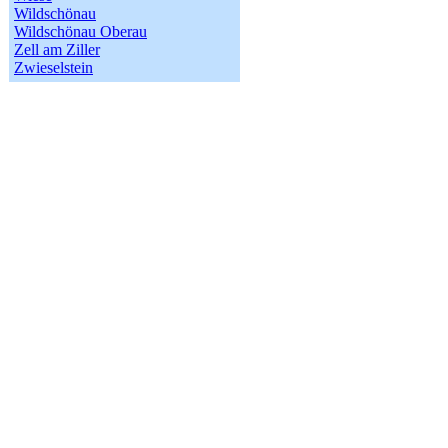
Wildschönau
Wildschönau Oberau
Zell am Ziller
Zwieselstein