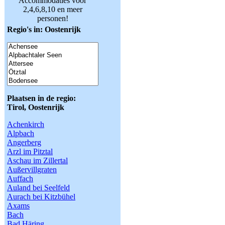
Accommodaties voor
2,4,6,8,10 en meer
personen!
Regio's in: Oostenrijk
Plaatsen in de regio:
Tirol, Oostenrijk
Achenkirch
Alpbach
Angerberg
Arzl im Pitztal
Aschau im Zillertal
Außervillgraten
Auffach
Auland bei Seelfeld
Aurach bei Kitzbühel
Axams
Bach
Bad Häring