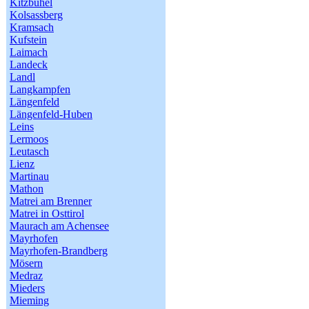
Kitzbühel
Kolsassberg
Kramsach
Kufstein
Laimach
Landeck
Landl
Langkampfen
Längenfeld
Längenfeld-Huben
Leins
Lermoos
Leutasch
Lienz
Martinau
Mathon
Matrei am Brenner
Matrei in Osttirol
Maurach am Achensee
Mayrhofen
Mayrhofen-Brandberg
Mösern
Medraz
Mieders
Mieming