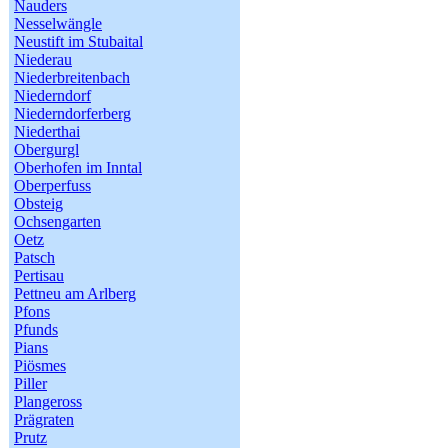
Nauders
Nesselwängle
Neustift im Stubaital
Niederau
Niederbreitenbach
Niederndorf
Niederndorferberg
Niederthai
Obergurgl
Oberhofen im Inntal
Oberperfuss
Obsteig
Ochsengarten
Oetz
Patsch
Pertisau
Pettneu am Arlberg
Pfons
Pfunds
Pians
Piösmes
Piller
Plangeross
Prägraten
Prutz