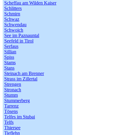
Scheffau am Wilden Kaiser
Schlitters
Schmirn
Schwaz
Schwendau
Schwoich
See im Paznauntal
Seefeld in Tirol
Serfaus
Sillian
Spiss
Stams
Stans
Steinach am Brenner
Strass im Zillertal
Strengen
Stronach
Stumm
Stummerberg
Tarrenz
Tösens
Telfes im Stubai
Telfs
Thiersee
Tieflehn