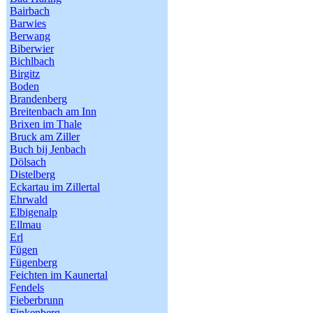
Bairbach
Barwies
Berwang
Biberwier
Bichlbach
Birgitz
Boden
Brandenberg
Breitenbach am Inn
Brixen im Thale
Bruck am Ziller
Buch bij Jenbach
Dölsach
Distelberg
Eckartau im Zillertal
Ehrwald
Elbigenalp
Ellmau
Erl
Fügen
Fügenberg
Feichten im Kaunertal
Fendels
Fieberbrunn
Finkenberg