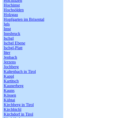
Hochfilzen
Hochimst
Hochsölden
Holzgau
Hopfgarten im Brixental
Igls
Imst
Innsbruck
Ischgl
Ischgl Ebene
Ischgl-Platt
Itter
Jenbach
Jerzens
Jochberg
Kaltenbach in Tirol
Kappl
Kartitsch
Kaunerberg
Kauns
Kössen
Kühtai
Kirchberg in Tirol
Kirchbichl
Kirchdorf in Tirol