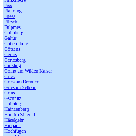
Fiss
Flaurling
Fliess
Flirsch
Fulpmes
Gaimberg
Galtür
Gattererberg
Götzens
Gerlos
Gerlosberg
Ginzling
Going am Wilden Kaiser
Gries
Gries am Brenner
Gries im Sellrain
Grins
Gschnitz
Haiming
Hainzenberg
Hart im Zillertal
Häselgehr
Hippach
Hochfügen