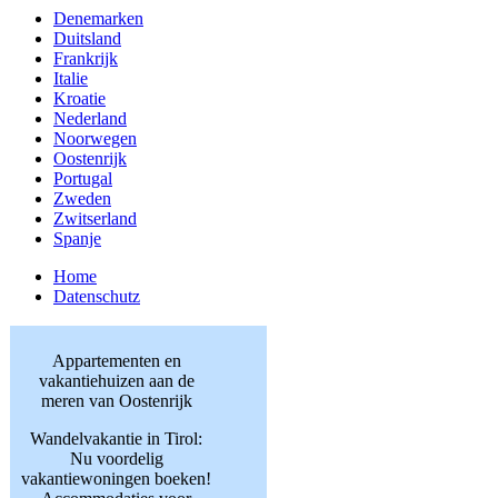
Denemarken
Duitsland
Frankrijk
Italie
Kroatie
Nederland
Noorwegen
Oostenrijk
Portugal
Zweden
Zwitserland
Spanje
Home
Datenschutz
Appartementen en
vakantiehuizen aan de
meren van Oostenrijk
Wandelvakantie in Tirol:
Nu voordelig
vakantiewoningen boeken!