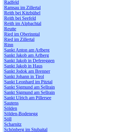
Radfeld
Ramsau im Zillertal
Reith bei Kitzbühel
Reith bei Seefeld
Reith im Alpbachtal
Reutte
Ried im Oberinntal
Ried im Zillertal
Rinn
Sankt Anton am Arlberg
Sankt Jakob am Arlberg
Sankt Jakob in Defereggen
Sankt Jakob in Haus
Sankt Jodok am Brenner
Sankt Johann in Tirol
Sankt Leonhard im Pitztal
Sankt Sigmund am Sellrain
Sankt Sigmund am Sellrain
Sankt Ulrich am Pillersee
Sautens
Sölden
Sölden-Bodenegg
Söll
Scharnitz
Schönberg im Stubaital