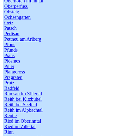
Oberhofen im Inntal
Oberperfuss
Obsteig
Ochsengarten
Oetz
Patsch
Pertisau
Pettneu am Arlberg
Pfons
Pfunds
Pians
Piösmes
Piller
Plangeross
Prägraten
Prutz
Radfeld
Ramsau im Zillertal
Reith bei Kitzbühel
Reith bei Seefeld
Reith im Alpbachtal
Reutte
Ried im Oberinntal
Ried im Zillertal
Rinn