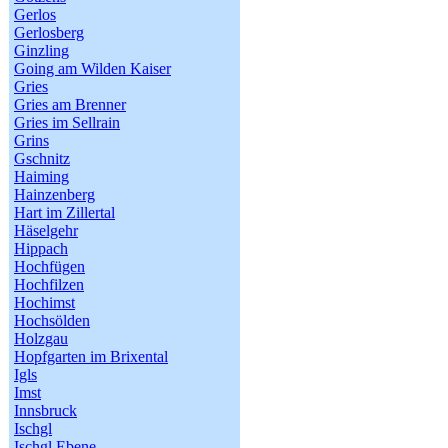
Gerlos
Gerlosberg
Ginzling
Going am Wilden Kaiser
Gries
Gries am Brenner
Gries im Sellrain
Grins
Gschnitz
Haiming
Hainzenberg
Hart im Zillertal
Häselgehr
Hippach
Hochfügen
Hochfilzen
Hochimst
Hochsölden
Holzgau
Hopfgarten im Brixental
Igls
Imst
Innsbruck
Ischgl
Ischgl Ebene