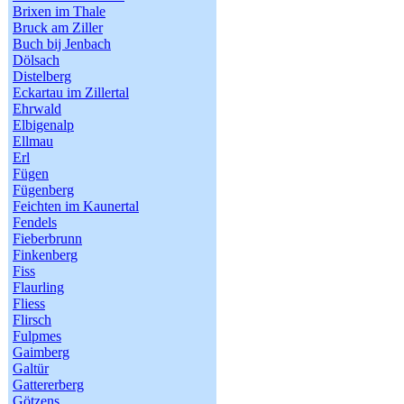
Brixen im Thale
Bruck am Ziller
Buch bij Jenbach
Dölsach
Distelberg
Eckartau im Zillertal
Ehrwald
Elbigenalp
Ellmau
Erl
Fügen
Fügenberg
Feichten im Kaunertal
Fendels
Fieberbrunn
Finkenberg
Fiss
Flaurling
Fliess
Flirsch
Fulpmes
Gaimberg
Galtür
Gattererberg
Götzens