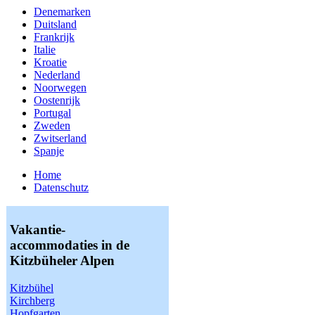
Denemarken
Duitsland
Frankrijk
Italie
Kroatie
Nederland
Noorwegen
Oostenrijk
Portugal
Zweden
Zwitserland
Spanje
Home
Datenschutz
Vakantie-
accommodaties in de
Kitzbüheler Alpen
Kitzbühel
Kirchberg
Hopfgarten