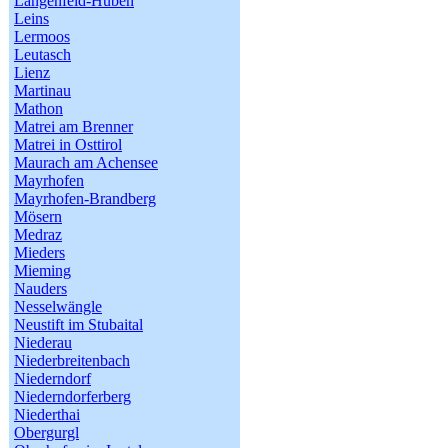
Längenfeld-Huben
Leins
Lermoos
Leutasch
Lienz
Martinau
Mathon
Matrei am Brenner
Matrei in Osttirol
Maurach am Achensee
Mayrhofen
Mayrhofen-Brandberg
Mösern
Medraz
Mieders
Mieming
Nauders
Nesselwängle
Neustift im Stubaital
Niederau
Niederbreitenbach
Niederndorf
Niederndorferberg
Niederthai
Obergurgl