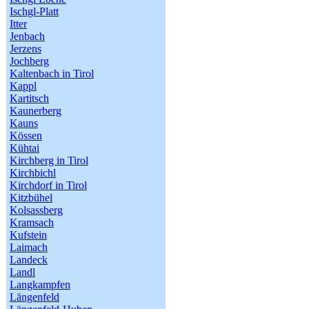
Ischgl-Platt
Itter
Jenbach
Jerzens
Jochberg
Kaltenbach in Tirol
Kappl
Kartitsch
Kaunerberg
Kauns
Kössen
Kühtai
Kirchberg in Tirol
Kirchbichl
Kirchdorf in Tirol
Kitzbühel
Kolsassberg
Kramsach
Kufstein
Laimach
Landeck
Landl
Langkampfen
Längenfeld