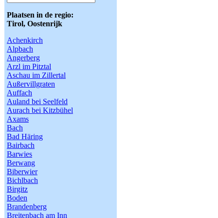
Plaatsen in de regio:
Tirol, Oostenrijk
Achenkirch
Alpbach
Angerberg
Arzl im Pitztal
Aschau im Zillertal
Außervillgraten
Auffach
Auland bei Seelfeld
Aurach bei Kitzbühel
Axams
Bach
Bad Häring
Bairbach
Barwies
Berwang
Biberwier
Bichlbach
Birgitz
Boden
Brandenberg
Breitenbach am Inn