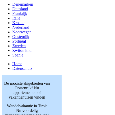
Denemarken
Duitsland
Frankrijk
Italie
Kroatie
Nederland
Noorwegen
Oostenrijk
Portugal
Zweden
Zwitserland
Spanje
Home
Datenschutz
De mooiste skigebieden van
Oostenrijk! Nu
appartementen of
vakantiehuizen vinden
Wandelvakantie in Tirol:
Nu voordelig