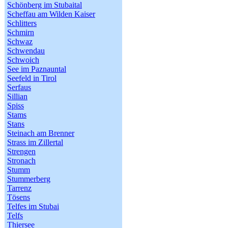
Schönberg im Stubaital
Scheffau am Wilden Kaiser
Schlitters
Schmirn
Schwaz
Schwendau
Schwoich
See im Paznauntal
Seefeld in Tirol
Serfaus
Sillian
Spiss
Stams
Stans
Steinach am Brenner
Strass im Zillertal
Strengen
Stronach
Stumm
Stummerberg
Tarrenz
Tösens
Telfes im Stubai
Telfs
Thiersee