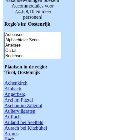
vakantiewoningen boeken!
Accommodaties voor
2,4,6,8,10 en meer
personen!
Regio's in: Oostenrijk
Plaatsen in de regio:
Tirol, Oostenrijk
Achenkirch
Alpbach
Angerberg
Arzl im Pitztal
Aschau im Zillertal
Außervillgraten
Auffach
Auland bei Seelfeld
Aurach bei Kitzbühel
Axams
Bach