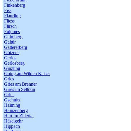
Finkenberg
Fiss
Flaurling
Fliess
Flirsch
Fulpmes
Gaimberg
Galtür
Gattererberg
Götzens
Gerlos
Gerlosberg
Ginzling
Going am Wilden Kaiser
Gries
Gries am Brenner
Gries im Sellrain
Grins
Gschnitz
Haiming
Hainzenberg
Hart im Zillertal
Häselgehr
Hippach