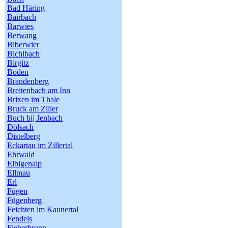
Bad Häring
Bairbach
Barwies
Berwang
Biberwier
Bichlbach
Birgitz
Boden
Brandenberg
Breitenbach am Inn
Brixen im Thale
Bruck am Ziller
Buch bij Jenbach
Dölsach
Distelberg
Eckartau im Zillertal
Ehrwald
Elbigenalp
Ellmau
Erl
Fügen
Fügenberg
Feichten im Kaunertal
Fendels
Fieberbrunn