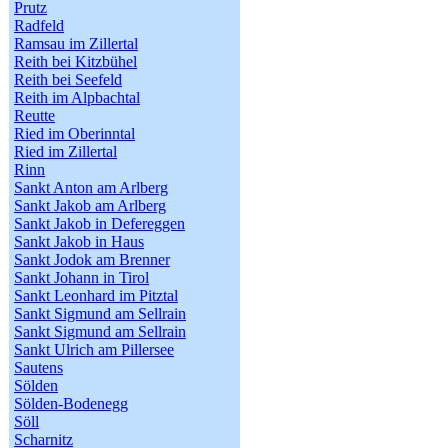
Prutz
Radfeld
Ramsau im Zillertal
Reith bei Kitzbühel
Reith bei Seefeld
Reith im Alpbachtal
Reutte
Ried im Oberinntal
Ried im Zillertal
Rinn
Sankt Anton am Arlberg
Sankt Jakob am Arlberg
Sankt Jakob in Defereggen
Sankt Jakob in Haus
Sankt Jodok am Brenner
Sankt Johann in Tirol
Sankt Leonhard im Pitztal
Sankt Sigmund am Sellrain
Sankt Sigmund am Sellrain
Sankt Ulrich am Pillersee
Sautens
Sölden
Sölden-Bodenegg
Söll
Scharnitz