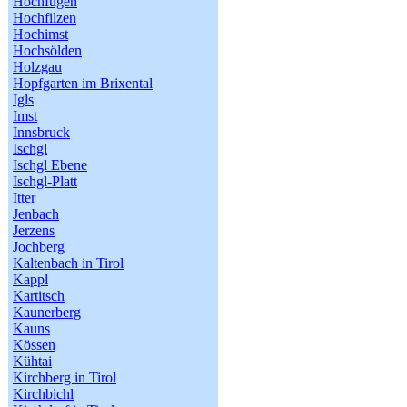
Hochfügen
Hochfilzen
Hochimst
Hochsölden
Holzgau
Hopfgarten im Brixental
Igls
Imst
Innsbruck
Ischgl
Ischgl Ebene
Ischgl-Platt
Itter
Jenbach
Jerzens
Jochberg
Kaltenbach in Tirol
Kappl
Kartitsch
Kaunerberg
Kauns
Kössen
Kühtai
Kirchberg in Tirol
Kirchbichl