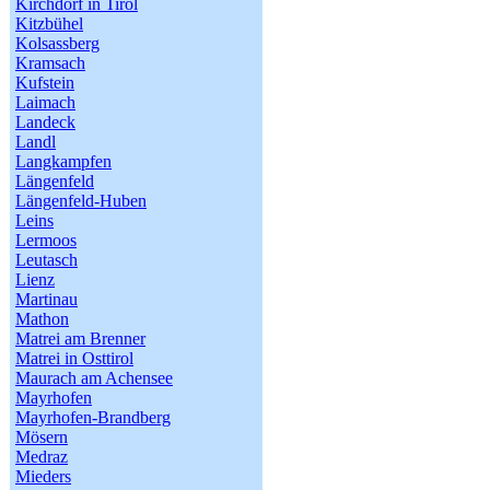
Kirchdorf in Tirol
Kitzbühel
Kolsassberg
Kramsach
Kufstein
Laimach
Landeck
Landl
Langkampfen
Längenfeld
Längenfeld-Huben
Leins
Lermoos
Leutasch
Lienz
Martinau
Mathon
Matrei am Brenner
Matrei in Osttirol
Maurach am Achensee
Mayrhofen
Mayrhofen-Brandberg
Mösern
Medraz
Mieders