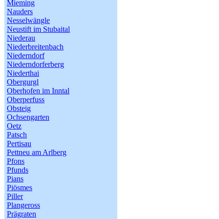
Mieming
Nauders
Nesselwängle
Neustift im Stubaital
Niederau
Niederbreitenbach
Niederndorf
Niederndorferberg
Niederthai
Obergurgl
Oberhofen im Inntal
Oberperfuss
Obsteig
Ochsengarten
Oetz
Patsch
Pertisau
Pettneu am Arlberg
Pfons
Pfunds
Pians
Piösmes
Piller
Plangeross
Prägraten