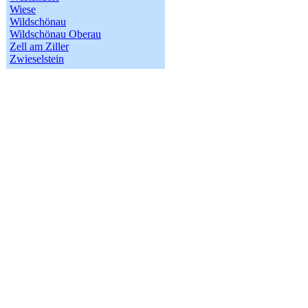
Wiese
Wildschönau
Wildschönau Oberau
Zell am Ziller
Zwieselstein